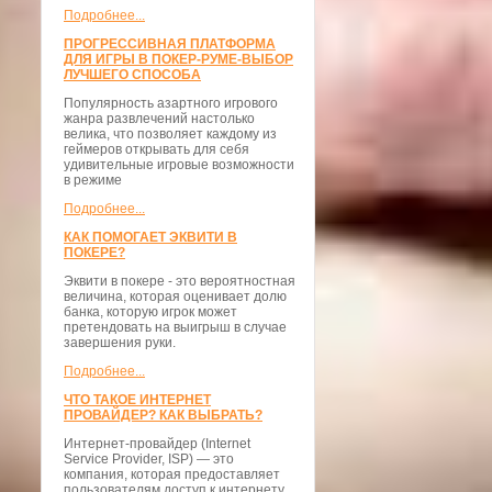
Подробнее...
ПРОГРЕССИВНАЯ ПЛАТФОРМА
ДЛЯ ИГРЫ В ПОКЕР-РУМЕ-ВЫБОР
ЛУЧШЕГО СПОСОБА
Популярность азартного игрового
жанра развлечений настолько
велика, что позволяет каждому из
геймеров открывать для себя
удивительные игровые возможности
в режиме
Подробнее...
КАК ПОМОГАЕТ ЭКВИТИ В
ПОКЕРЕ?
Эквити в покере - это вероятностная
величина, которая оценивает долю
банка, которую игрок может
претендовать на выигрыш в случае
завершения руки.
Подробнее...
ЧТО ТАКОЕ ИНТЕРНЕТ
ПРОВАЙДЕР? КАК ВЫБРАТЬ?
Интернет-провайдер (Internet
Service Provider, ISP) — это
компания, которая предоставляет
пользователям доступ к интернету