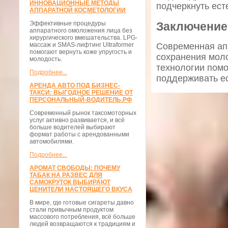
ИННОВАЦИОННЫЕ МЕТОДЫ
подчеркнуть ест
АППАРАТНОЙ КОСМЕТОЛОГИИ
Заключение
Эффективные процедуры
аппаратного омоложения лица без
хирургического вмешательства. LPG-
массаж и SMAS-лифтинг Ultraformer
Современная ап
помогают вернуть коже упругость и
сохранения мол
молодость.
технологии помо
Подробнее...
поддерживать ес
АРЕНДА АВТО ПОД БИЗНЕС-
ТАКСИ: ВЫГОДНОЕ РЕШЕНИЕ ОТ
ПЕРСОНАЛЬНЫЙ-ВОДИТЕЛЬ.РФ
Современный рынок таксомоторных
услуг активно развивается, и всё
больше водителей выбирают
формат работы с арендованными
автомобилями.
Подробнее...
АРОМАТ СВОБОДЫ: ПОЧЕМУ
ТАБАК НА РАЗВЕС ДЛЯ
САМОКРУТОК ВЫБИРАЮТ
ЦЕНИТЕЛИ НАСТОЯЩЕГО ВКУСА
В мире, где готовые сигареты давно
стали привычным продуктом
массового потребления, всё больше
людей возвращаются к традициям и