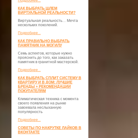
Подробнее...
КАК ВЫБРАТЬ ШЛЕМ
ВИРТУАЛЬНОЙ РЕАЛЬНОСТИ?
Виртуальная реальность… Мечта
нескольких поколений.
Подробнее...
КАК ПРАВИЛЬНО ВЫБРАТЬ
ПАМЯТНИК НА МОГИЛУ
Семь аспектов, которые нужно
прояснить до того, как заказать
памятник в гранитной мастерской.
Подробнее...
КАК ВЫБРАТЬ СПЛИТ СИСТЕМУ В
КВАРТИРУ И В ДОМ: ЛУЧШИЕ
БРЕНДЫ + РЕКОМЕНДАЦИИ
ПОКУПАТЕЛЯМ
Климатическая техника с момента
своего появления на рынке
завоевала неслыханную
популярность
Подробнее...
СОВЕТЫ ПО НАКРУТКЕ ЛАЙКОВ В
ВКОНТАКТЕ