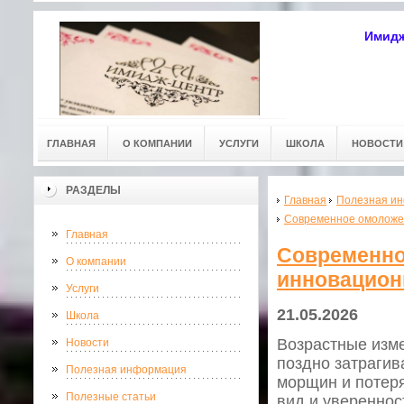
Имидж
ГЛАВНАЯ
О КОМПАНИИ
УСЛУГИ
ШКОЛА
НОВОСТИ
РАЗДЕЛЫ
Главная
Полезная и
Современное омоложен
Главная
Современно
О компании
инновацион
Услуги
21.05.2026
Школа
Возрастные изме
Новости
поздно затрагив
Полезная информация
морщин и потеря
Полезные статьи
вид и увереннос