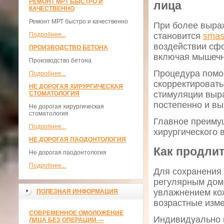
РЕМОНТ МРТ БЫСТРО И
лица
КАЧЕСТВЕННО
Ремонт МРТ быстро и качественно
При более выра
становится
smas
Подробнее...
воздействии сфо
ПРОИЗВОДСТВО БЕТОНА
включая мышечн
Производство бетона
Процедура помог
Подробнее...
скорректировать
НЕ ДОРОГАЯ ХИРУРГИЧЕСКАЯ
стимуляции выр
СТОМАТОЛОГИЯ
постепенно и вы
Не дорогая хирургическая
стоматология
Главное преиму
Подробнее...
хирургического 
НЕ ДОРОГАЯ ПАОДОНТОЛОГИЯ
Как продли
Не дорогая паодонтология
Подробнее...
Для сохранения
регулярным дом
увлажнением ко
ПОЛЕЗНАЯ ИНФОРМАЦИЯ
возрастные изме
СОВРЕМЕННОЕ ОМОЛОЖЕНИЕ
Индивидуально 
ЛИЦА БЕЗ ОПЕРАЦИИ —