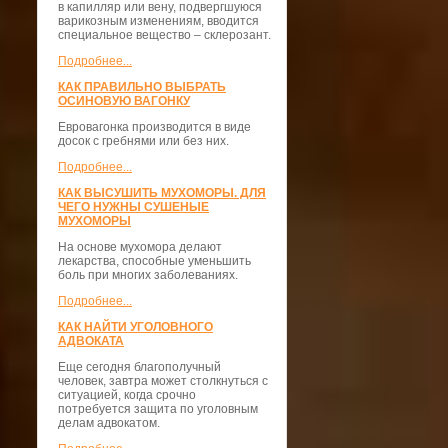
в капилляр или вену, подвергшуюся
варикозным изменениям, вводится
специальное вещество – склерозант.
Подробнее...
КАК ПРАВИЛЬНО ВЫБРАТЬ
ОСИНОВУЮ ВАГОНКУ
Евровагонка производится в виде
досок с гребнями или без них.
Подробнее...
КАК ВЫСУШИТЬ МУХОМОРЫ. ДЛЯ
ЧЕГО НУЖНЫ СУШЕНЫЕ
МУХОМОРЫ
На основе мухомора делают
лекарства, способные уменьшить
боль при многих заболеваниях.
Подробнее...
КАК НАЙТИ УГОЛОВНОГО
АДВОКАТА
Еще сегодня благополучный
человек, завтра может столкнуться с
ситуацией, когда срочно
потребуется защита по уголовным
делам адвокатом.