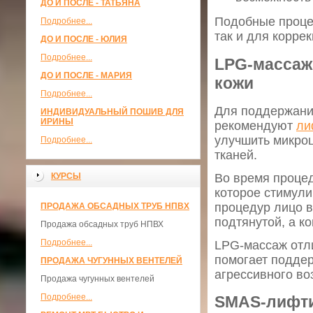
ДО И ПОСЛЕ - ТАТЬЯНА
Подобные проце
Подробнее...
так и для корре
ДО И ПОСЛЕ - ЮЛИЯ
Подробнее...
LPG-массаж
ДО И ПОСЛЕ - МАРИЯ
кожи
Подробнее...
Для поддержани
ИНДИВИДУАЛЬНЫЙ ПОШИВ ДЛЯ
ИРИНЫ
рекомендуют
ли
улучшить микроц
Подробнее...
тканей.
Во время процед
КУРСЫ
которое стимули
процедур лицо в
ПРОДАЖА ОБСАДНЫХ ТРУБ НПВХ
подтянутой, а к
Продажа обсадных труб НПВХ
Подробнее...
LPG-массаж отл
помогает подде
ПРОДАЖА ЧУГУННЫХ ВЕНТЕЛЕЙ
агрессивного во
Продажа чугунных вентелей
Подробнее...
SMAS-лифти