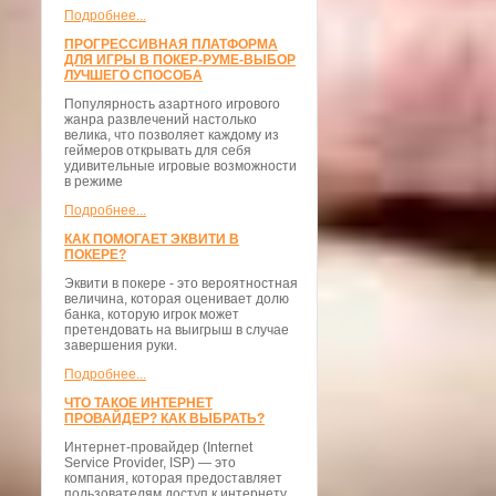
Подробнее...
ПРОГРЕССИВНАЯ ПЛАТФОРМА
ДЛЯ ИГРЫ В ПОКЕР-РУМЕ-ВЫБОР
ЛУЧШЕГО СПОСОБА
Популярность азартного игрового
жанра развлечений настолько
велика, что позволяет каждому из
геймеров открывать для себя
удивительные игровые возможности
в режиме
Подробнее...
КАК ПОМОГАЕТ ЭКВИТИ В
ПОКЕРЕ?
Эквити в покере - это вероятностная
величина, которая оценивает долю
банка, которую игрок может
претендовать на выигрыш в случае
завершения руки.
Подробнее...
ЧТО ТАКОЕ ИНТЕРНЕТ
ПРОВАЙДЕР? КАК ВЫБРАТЬ?
Интернет-провайдер (Internet
Service Provider, ISP) — это
компания, которая предоставляет
пользователям доступ к интернету