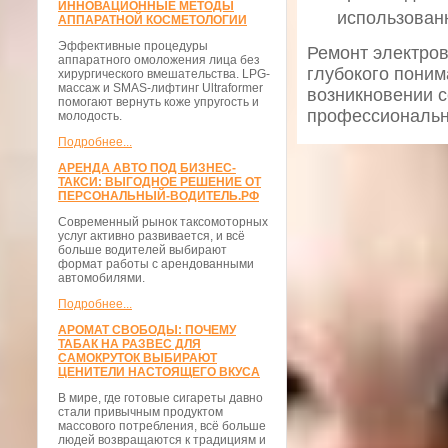
ИННОВАЦИОННЫЕ МЕТОДЫ
использован
АППАРАТНОЙ КОСМЕТОЛОГИИ
Эффективные процедуры
Ремонт электро
аппаратного омоложения лица без
глубокого поним
хирургического вмешательства. LPG-
массаж и SMAS-лифтинг Ultraformer
возникновении 
помогают вернуть коже упругость и
профессиональн
молодость.
Подробнее...
АРЕНДА АВТО ПОД БИЗНЕС-
ТАКСИ: ВЫГОДНОЕ РЕШЕНИЕ ОТ
ПЕРСОНАЛЬНЫЙ-ВОДИТЕЛЬ.РФ
Современный рынок таксомоторных
услуг активно развивается, и всё
больше водителей выбирают
формат работы с арендованными
автомобилями.
Подробнее...
АРОМАТ СВОБОДЫ: ПОЧЕМУ
ТАБАК НА РАЗВЕС ДЛЯ
САМОКРУТОК ВЫБИРАЮТ
ЦЕНИТЕЛИ НАСТОЯЩЕГО ВКУСА
В мире, где готовые сигареты давно
стали привычным продуктом
массового потребления, всё больше
людей возвращаются к традициям и