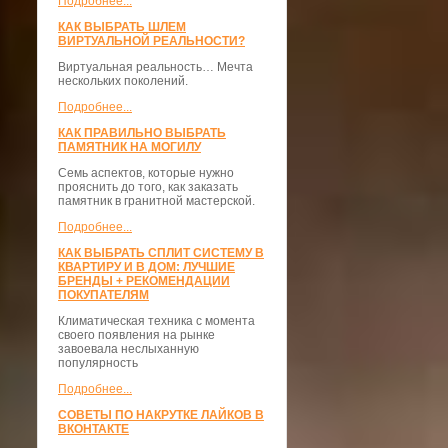
Подробнее...
КАК ВЫБРАТЬ ШЛЕМ
ВИРТУАЛЬНОЙ РЕАЛЬНОСТИ?
Виртуальная реальность… Мечта
нескольких поколений.
Подробнее...
КАК ПРАВИЛЬНО ВЫБРАТЬ
ПАМЯТНИК НА МОГИЛУ
Семь аспектов, которые нужно
прояснить до того, как заказать
памятник в гранитной мастерской.
Подробнее...
КАК ВЫБРАТЬ СПЛИТ СИСТЕМУ В
КВАРТИРУ И В ДОМ: ЛУЧШИЕ
БРЕНДЫ + РЕКОМЕНДАЦИИ
ПОКУПАТЕЛЯМ
Климатическая техника с момента
своего появления на рынке
завоевала неслыханную
популярность
Подробнее...
СОВЕТЫ ПО НАКРУТКЕ ЛАЙКОВ В
ВКОНТАКТЕ