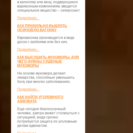
в капилляр или вену, подвергшуюся
варикозным изменениям, вводится
специальное вещество – склерозант.
Подробнее...
КАК ПРАВИЛЬНО ВЫБРАТЬ
ОСИНОВУЮ ВАГОНКУ
Евровагонка производится в виде
досок с гребнями или без них.
Подробнее...
КАК ВЫСУШИТЬ МУХОМОРЫ. ДЛЯ
ЧЕГО НУЖНЫ СУШЕНЫЕ
МУХОМОРЫ
На основе мухомора делают
лекарства, способные уменьшить
боль при многих заболеваниях.
Подробнее...
КАК НАЙТИ УГОЛОВНОГО
АДВОКАТА
Еще сегодня благополучный
человек, завтра может столкнуться с
ситуацией, когда срочно
потребуется защита по уголовным
делам адвокатом.