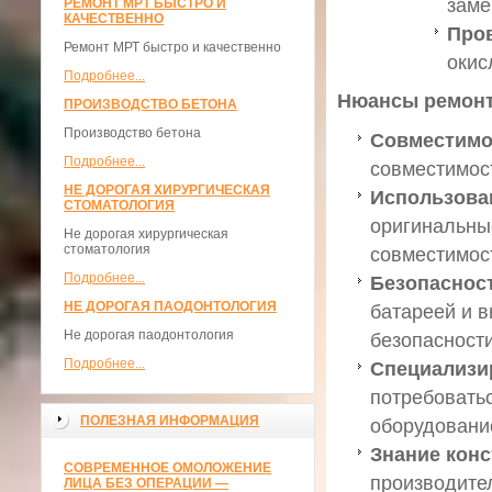
заме
РЕМОНТ МРТ БЫСТРО И
КАЧЕСТВЕННО
Пров
Ремонт МРТ быстро и качественно
окис
Подробнее...
Нюансы ремон
ПРОИЗВОДСТВО БЕТОНА
Производство бетона
Совместимо
Подробнее...
совместимос
НЕ ДОРОГАЯ ХИРУРГИЧЕСКАЯ
Использова
СТОМАТОЛОГИЯ
оригинальны
Не дорогая хирургическая
стоматология
совместимос
Подробнее...
Безопаснос
НЕ ДОРОГАЯ ПАОДОНТОЛОГИЯ
батареей и 
Не дорогая паодонтология
безопасности
Подробнее...
Специализи
потребовать
ПОЛЕЗНАЯ ИНФОРМАЦИЯ
оборудовани
Знание кон
СОВРЕМЕННОЕ ОМОЛОЖЕНИЕ
производител
ЛИЦА БЕЗ ОПЕРАЦИИ —