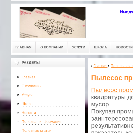
Имидж
ГЛАВНАЯ
О КОМПАНИИ
УСЛУГИ
ШКОЛА
НОВОСТИ
РАЗДЕЛЫ
Главная
Полезная и
Пылесос п
Главная
О компании
Пылесос про
Услуги
квадратуры д
мусор.
Школа
Покупая пром
Новости
заинтересова
Полезная информация
результативн
Полезные статьи
показатель ко