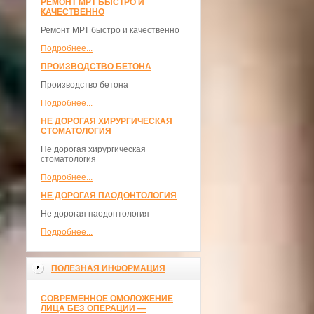
РЕМОНТ МРТ БЫСТРО И
КАЧЕСТВЕННО
Ремонт МРТ быстро и качественно
Подробнее...
ПРОИЗВОДСТВО БЕТОНА
Производство бетона
Подробнее...
НЕ ДОРОГАЯ ХИРУРГИЧЕСКАЯ
СТОМАТОЛОГИЯ
Не дорогая хирургическая
стоматология
Подробнее...
НЕ ДОРОГАЯ ПАОДОНТОЛОГИЯ
Не дорогая паодонтология
Подробнее...
ПОЛЕЗНАЯ ИНФОРМАЦИЯ
СОВРЕМЕННОЕ ОМОЛОЖЕНИЕ
ЛИЦА БЕЗ ОПЕРАЦИИ —