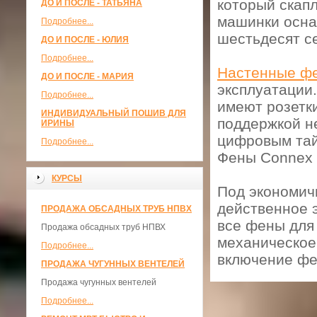
который скапл
ДО И ПОСЛЕ - ТАТЬЯНА
машинки осн
Подробнее...
шестьдесят с
ДО И ПОСЛЕ - ЮЛИЯ
Подробнее...
Настенные ф
ДО И ПОСЛЕ - МАРИЯ
эксплуатации
Подробнее...
имеют розетки
ИНДИВИДУАЛЬНЫЙ ПОШИВ ДЛЯ
поддержкой н
ИРИНЫ
цифровым та
Подробнее...
Фены Connex 
КУРСЫ
Под экономич
действенное 
ПРОДАЖА ОБСАДНЫХ ТРУБ НПВХ
все фены для 
Продажа обсадных труб НПВХ
механическое
Подробнее...
включение фе
ПРОДАЖА ЧУГУННЫХ ВЕНТЕЛЕЙ
Продажа чугунных вентелей
Подробнее...