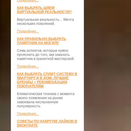
Подробнее...
КАК ВЫБРАТЬ ШЛЕМ
ВИРТУАЛЬНОЙ РЕАЛЬНОСТИ?
Виртуальная реальность… Мечта
нескольких поколений.
Подробнее...
КАК ПРАВИЛЬНО ВЫБРАТЬ
ПАМЯТНИК НА МОГИЛУ
Семь аспектов, которые нужно
прояснить до того, как заказать
памятник в гранитной мастерской.
Подробнее...
КАК ВЫБРАТЬ СПЛИТ СИСТЕМУ В
КВАРТИРУ И В ДОМ: ЛУЧШИЕ
БРЕНДЫ + РЕКОМЕНДАЦИИ
ПОКУПАТЕЛЯМ
Климатическая техника с момента
своего появления на рынке
завоевала неслыханную
популярность
Подробнее...
СОВЕТЫ ПО НАКРУТКЕ ЛАЙКОВ В
ВКОНТАКТЕ