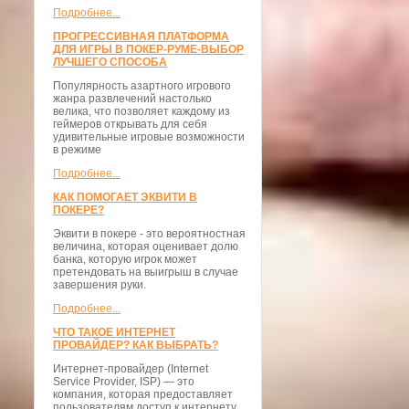
Подробнее...
ПРОГРЕССИВНАЯ ПЛАТФОРМА
ДЛЯ ИГРЫ В ПОКЕР-РУМЕ-ВЫБОР
ЛУЧШЕГО СПОСОБА
Популярность азартного игрового
жанра развлечений настолько
велика, что позволяет каждому из
геймеров открывать для себя
удивительные игровые возможности
в режиме
Подробнее...
КАК ПОМОГАЕТ ЭКВИТИ В
ПОКЕРЕ?
Эквити в покере - это вероятностная
величина, которая оценивает долю
банка, которую игрок может
претендовать на выигрыш в случае
завершения руки.
Подробнее...
ЧТО ТАКОЕ ИНТЕРНЕТ
ПРОВАЙДЕР? КАК ВЫБРАТЬ?
Интернет-провайдер (Internet
Service Provider, ISP) — это
компания, которая предоставляет
пользователям доступ к интернету