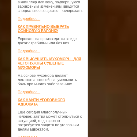
в капилляр или вену, подвергшуюся
варикозным изменениям, вводится
специальное вещество – склерозант.
Подробнее...
КАК ПРАВИЛЬНО ВЫБРАТЬ
ОСИНОВУЮ ВАГОНКУ
Евровагонка производится в виде
досок с гребнями или без них.
Подробнее...
КАК ВЫСУШИТЬ МУХОМОРЫ. ДЛЯ
ЧЕГО НУЖНЫ СУШЕНЫЕ
МУХОМОРЫ
На основе мухомора делают
лекарства, способные уменьшить
боль при многих заболеваниях.
Подробнее...
КАК НАЙТИ УГОЛОВНОГО
АДВОКАТА
Еще сегодня благополучный
человек, завтра может столкнуться с
ситуацией, когда срочно
потребуется защита по уголовным
делам адвокатом.