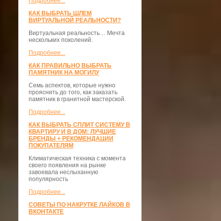
Подробнее...
КАК ВЫБРАТЬ ШЛЕМ
ВИРТУАЛЬНОЙ РЕАЛЬНОСТИ?
Виртуальная реальность… Мечта
нескольких поколений.
Подробнее...
КАК ПРАВИЛЬНО ВЫБРАТЬ
ПАМЯТНИК НА МОГИЛУ
Семь аспектов, которые нужно
прояснить до того, как заказать
памятник в гранитной мастерской.
Подробнее...
КАК ВЫБРАТЬ СПЛИТ СИСТЕМУ В
КВАРТИРУ И В ДОМ: ЛУЧШИЕ
БРЕНДЫ + РЕКОМЕНДАЦИИ
ПОКУПАТЕЛЯМ
Климатическая техника с момента
своего появления на рынке
завоевала неслыханную
популярность
Подробнее...
СОВЕТЫ ПО НАКРУТКЕ ЛАЙКОВ В
ВКОНТАКТЕ