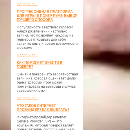
Подробнее...
ПРОГРЕССИВНАЯ ПЛАТФОРМА
ДЛЯ ИГРЫ В ПОКЕР-РУМЕ-ВЫБОР
ЛУЧШЕГО СПОСОБА
Популярность азартного игрового
жанра развлечений настолько
велика, что позволяет каждому из
геймеров открывать для себя
удивительные игровые возможности
в режиме
Подробнее...
КАК ПОМОГАЕТ ЭКВИТИ В
ПОКЕРЕ?
Эквити в покере - это вероятностная
величина, которая оценивает долю
банка, которую игрок может
претендовать на выигрыш в случае
завершения руки.
Подробнее...
ЧТО ТАКОЕ ИНТЕРНЕТ
ПРОВАЙДЕР? КАК ВЫБРАТЬ?
Интернет-провайдер (Internet
Service Provider, ISP) — это
компания, которая предоставляет
пользователям доступ к интернету