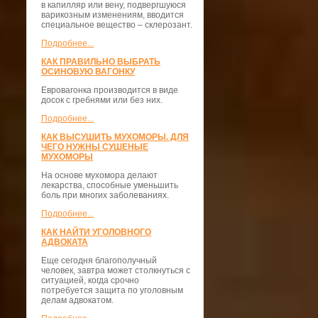
в капилляр или вену, подвергшуюся
варикозным изменениям, вводится
специальное вещество – склерозант.
Подробнее...
КАК ПРАВИЛЬНО ВЫБРАТЬ
ОСИНОВУЮ ВАГОНКУ
Евровагонка производится в виде
досок с гребнями или без них.
Подробнее...
КАК ВЫСУШИТЬ МУХОМОРЫ. ДЛЯ
ЧЕГО НУЖНЫ СУШЕНЫЕ
МУХОМОРЫ
На основе мухомора делают
лекарства, способные уменьшить
боль при многих заболеваниях.
Подробнее...
КАК НАЙТИ УГОЛОВНОГО
АДВОКАТА
Еще сегодня благополучный
человек, завтра может столкнуться с
ситуацией, когда срочно
потребуется защита по уголовным
делам адвокатом.