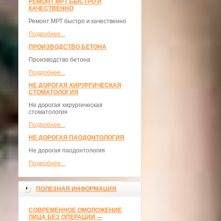
РЕМОНТ МРТ БЫСТРО И
КАЧЕСТВЕННО
Ремонт МРТ быстро и качественно
Подробнее...
ПРОИЗВОДСТВО БЕТОНА
Производство бетона
Подробнее...
НЕ ДОРОГАЯ ХИРУРГИЧЕСКАЯ
СТОМАТОЛОГИЯ
Не дорогая хирургическая
стоматология
Подробнее...
НЕ ДОРОГАЯ ПАОДОНТОЛОГИЯ
Не дорогая паодонтология
Подробнее...
ПОЛЕЗНАЯ ИНФОРМАЦИЯ
СОВРЕМЕННОЕ ОМОЛОЖЕНИЕ
ЛИЦА БЕЗ ОПЕРАЦИИ —