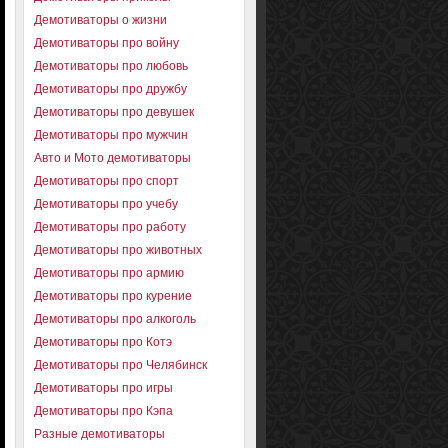
Демотиваторы о жизни
Демотиваторы про войну
Демотиваторы про любовь
Демотиваторы про дружбу
Демотиваторы про девушек
Демотиваторы про мужчин
Авто и Мото демотиваторы
Демотиваторы про спорт
Демотиваторы про учебу
Демотиваторы про работу
Демотиваторы про животных
Демотиваторы про армию
Демотиваторы про курение
Демотиваторы про алкоголь
Демотиваторы про Котэ
Демотиваторы про Челябинск
Демотиваторы про игры
Демотиваторы про Кэпа
Разные демотиваторы