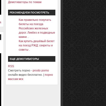
Демотиваторы по темам
РЕКОМЕНДУЕМ ПОСМОТРЕТЬ
Как правильно покупать
а
билеты на поезда
Российских железных
дорог. Ликбез и подводные
камни.
.
Как купить дешёвый билет
на поезд РЖД: секреты и
советы
.
ЕЩЕ ДЕМОТИВАТОРЫ
RSS
Смотреть порно -
prosto porno
онлайн видео бесплатно. |
порно
массаж мск