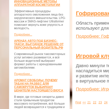
ИННОВАЦИОННЫЕ МЕТОДЫ
АППАРАТНОЙ КОСМЕТОЛОГИИ
Эффективные процедуры
Гофрирован
аппаратного омоложения лица без
хирургического вмешательства. LPG-
массаж и SMAS-лифтинг Ultraformer
Область примен
помогают вернуть коже упругость и
используют для
молодость.
Подробнее...
Подробнее: Гоф
АРЕНДА АВТО ПОД БИЗНЕС-
ТАКСИ: ВЫГОДНОЕ РЕШЕНИЕ ОТ
ПЕРСОНАЛЬНЫЙ-ВОДИТЕЛЬ.РФ
Современный рынок таксомоторных
Игровой кл
услуг активно развивается, и всё
больше водителей выбирают
формат работы с арендованными
Давно минули т
автомобилями.
насладиться м
Подробнее...
и развитие инт
АРОМАТ СВОБОДЫ: ПОЧЕМУ
в виртуальное 
ТАБАК НА РАЗВЕС ДЛЯ
САМОКРУТОК ВЫБИРАЮТ
Подробнее: Игр
ЦЕНИТЕЛИ НАСТОЯЩЕГО ВКУСА
В мире, где готовые сигареты давно
стали привычным продуктом
First
<<
21
22
23
24
массового потребления, всё больше
людей возвращаются к традициям и