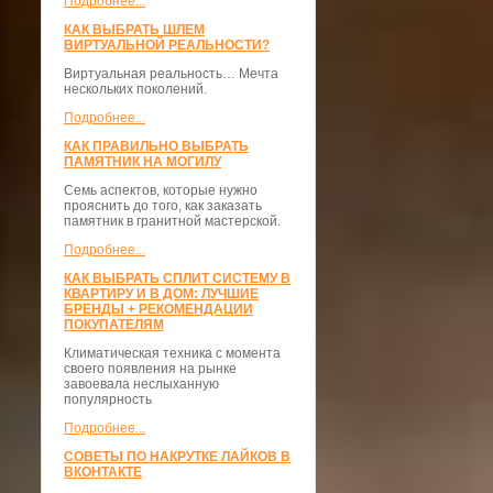
Подробнее...
КАК ВЫБРАТЬ ШЛЕМ
ВИРТУАЛЬНОЙ РЕАЛЬНОСТИ?
Виртуальная реальность… Мечта
нескольких поколений.
Подробнее...
КАК ПРАВИЛЬНО ВЫБРАТЬ
ПАМЯТНИК НА МОГИЛУ
Семь аспектов, которые нужно
прояснить до того, как заказать
памятник в гранитной мастерской.
Подробнее...
КАК ВЫБРАТЬ СПЛИТ СИСТЕМУ В
КВАРТИРУ И В ДОМ: ЛУЧШИЕ
БРЕНДЫ + РЕКОМЕНДАЦИИ
ПОКУПАТЕЛЯМ
Климатическая техника с момента
своего появления на рынке
завоевала неслыханную
популярность
Подробнее...
СОВЕТЫ ПО НАКРУТКЕ ЛАЙКОВ В
ВКОНТАКТЕ