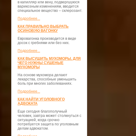
в капилляр или вену, подвергшуюся
варикозным изменениям, вводится
специальное вещество – склерозант.
Подробнее...
КАК ПРАВИЛЬНО ВЫБРАТЬ
ОСИНОВУЮ ВАГОНКУ
Евровагонка производится в виде
досок с гребнями или без них.
Подробнее...
КАК ВЫСУШИТЬ МУХОМОРЫ. ДЛЯ
ЧЕГО НУЖНЫ СУШЕНЫЕ
МУХОМОРЫ
На основе мухомора делают
лекарства, способные уменьшить
боль при многих заболеваниях.
Подробнее...
КАК НАЙТИ УГОЛОВНОГО
АДВОКАТА
Еще сегодня благополучный
человек, завтра может столкнуться с
ситуацией, когда срочно
потребуется защита по уголовным
делам адвокатом.