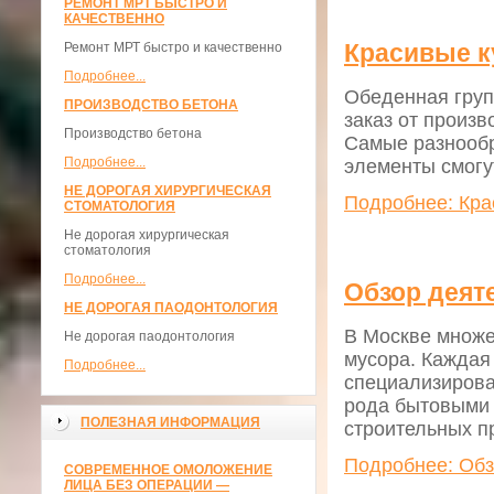
РЕМОНТ МРТ БЫСТРО И
КАЧЕСТВЕННО
Красивые к
Ремонт МРТ быстро и качественно
Подробнее...
Обеденная груп
ПРОИЗВОДСТВО БЕТОНА
заказ от произ
Производство бетона
Самые разнообр
Подробнее...
элементы смогут
НЕ ДОРОГАЯ ХИРУРГИЧЕСКАЯ
Подробнее: Кра
СТОМАТОЛОГИЯ
Не дорогая хирургическая
стоматология
Подробнее...
Обзор деят
НЕ ДОРОГАЯ ПАОДОНТОЛОГИЯ
В Москве множе
Не дорогая паодонтология
мусора. Каждая 
Подробнее...
специализирова
рода бытовыми 
ПОЛЕЗНАЯ ИНФОРМАЦИЯ
строительных п
Подробнее: Обз
СОВРЕМЕННОЕ ОМОЛОЖЕНИЕ
ЛИЦА БЕЗ ОПЕРАЦИИ —