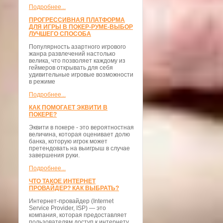
Подробнее...
ПРОГРЕССИВНАЯ ПЛАТФОРМА
ДЛЯ ИГРЫ В ПОКЕР-РУМЕ-ВЫБОР
ЛУЧШЕГО СПОСОБА
Популярность азартного игрового
жанра развлечений настолько
велика, что позволяет каждому из
геймеров открывать для себя
удивительные игровые возможности
в режиме
Подробнее...
КАК ПОМОГАЕТ ЭКВИТИ В
ПОКЕРЕ?
Эквити в покере - это вероятностная
величина, которая оценивает долю
банка, которую игрок может
претендовать на выигрыш в случае
завершения руки.
Подробнее...
ЧТО ТАКОЕ ИНТЕРНЕТ
ПРОВАЙДЕР? КАК ВЫБРАТЬ?
Интернет-провайдер (Internet
Service Provider, ISP) — это
компания, которая предоставляет
пользователям доступ к интернету